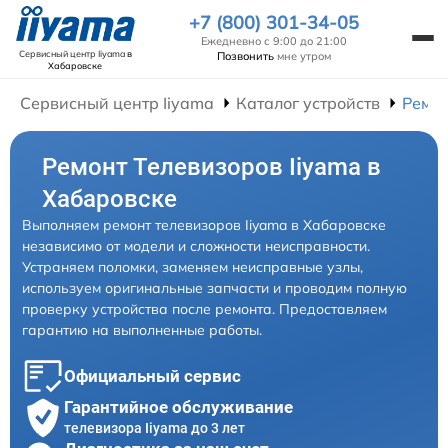
+7 (800) 301-34-05
Ежедневно с 9:00 до 21:00
Сервисный центр Iiyama
в
Позвонить
мне утром
Хабаровске
Сервисный центр Iiyama
Каталог устройств
Ремон
Ремонт Телевизоров Iiyama в
Хабаровске
Выполняем ремонт телевизоров Iiyama в Хабаровске
независимо от модели и сложности неисправности.
Устраняем поломки, заменяем неисправные узлы,
используем оригинальные запчасти и проводим полную
проверку устройства после ремонта. Предоставляем
гарантию на выполненные работы.
Официальный сервис
Гарантийное обслуживание
телевизора Iiyama до 3 лет