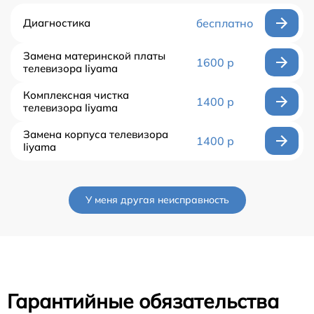
Диагностика
бесплатно
Замена материнской платы
1600 р
телевизора Iiyama
Комплексная чистка
1400 р
телевизора Iiyama
Замена корпуса телевизора
1400 р
Iiyama
У меня другая неисправность
Гарантийные обязательства